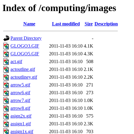
Index of /computing/images
Name
Last modified
Size
Description
Parent Directory
-
GLOGO3.GIF
2011-11-03 16:10
4.1K
GLOGO5.GIF
2011-11-03 16:10
4.3K
act.gif
2011-11-03 16:10
508
actoutline.gif
2011-11-03 16:10
2.1K
actoutliney.gif
2011-11-03 16:10
2.2K
arrow5.gif
2011-11-03 16:10
271
arrow6.gif
2011-11-03 16:10
273
arrow7.gif
2011-11-03 16:10
1.0K
arrow8.gif
2011-11-03 16:10
1.0K
asign2x.gif
2011-11-03 16:10
575
assign1.gif
2011-11-03 16:10
2.3K
assign1x.gif
2011-11-03 16:10
703